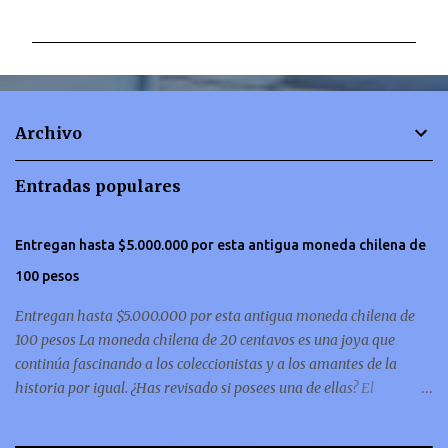
o
m
e
n
t
Archivo
a
r
Entradas populares
i
o
Entregan hasta $5.000.000 por esta antigua moneda chilena de
s
100 pesos
Entregan hasta $5.000.000 por esta antigua moneda chilena de
100 pesos La moneda chilena de 20 centavos es una joya que
continúa fascinando a los coleccionistas y a los amantes de la
historia por igual. ¿Has revisado si posees una de ellas? El
coleccionismo no para de crecer y en esta oportunidad nos hemos
encontrado con una moneda chilena de 20 centavos de 1932 que se