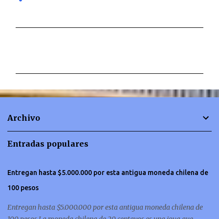
C
o
m
e
n
t
Archivo
a
r
Entradas populares
i
o
Entregan hasta $5.000.000 por esta antigua moneda chilena de
s
100 pesos
Entregan hasta $5.000.000 por esta antigua moneda chilena de