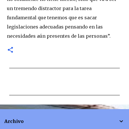
un tremendo distractor para la tarea
fundamental que tenemos que es sacar
legislaciones adecuadas pensando en las
necesidades aún presentes de las personas”.
C
o
m
e
n
t
Archivo
a