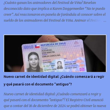
¿Cuánto ganan los animadores del Festival de Viña? Revelan
la hi...
desconocido dato que implica a Karen Doggenweiler “No te puedo
creer”. Así reaccionaron en panela de farándula al conocer sobre el
sueldo de los animadores del Festival de Viña. Animar el Festival
de Viña es tal vez el trabajo más importante al que podría llegar
un animador de televisión en Chile y por eso, la paga -se presume-
debería ser acorde. ¿Cuánto ganará Karen Doggenweiler y su
acompañante? Según se conoce hasta ahora, los animadores del
Festival de Viña del Mar no reciben un sueldo por su rol en el
evento. Al menos no un monto extra al que venían percibirndo por
contrato con su canal empleador. “A la Karen no le pagan, no le
pagan aparte. Hace rato que no pagan”, confirmó la periodista de
espectáculos, Cecilia Gutiérrez, en el programa Hay Que Decirlo
Nuevo carnet de identidad digital: ¿Cuándo comenzará a regir
(Canal 13). “A mí la Tonka (Tomicic) me dijo que a ellos no le
y qué pasará con el documento "antiguo"?
pagaban”, complementó Willy Sabor. Nacho Gutiérrez aportó que,
al menos mientras la organizació...
Nuevo carnet de identidad digital: ¿Cuándo comenzará a regir y
qué pasará con el documento "antiguo"? El Registro Civil anunció
que a contar del 16 de diciembre de 2024 se podrá obtener la nueva