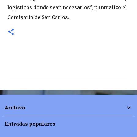
logísticos donde sean necesarios", puntualizó el
Comisario de San Carlos.
C
o
m
e
n
t
Archivo
a
r
Entradas populares
i