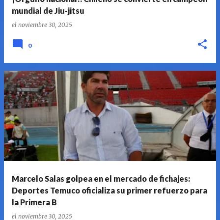
s
mundial de Jiu-jitsu
el
noviembre 30, 2025
0
Marcelo Salas golpea en el mercado de fichajes:
Deportes Temuco oficializa su primer refuerzo para
la Primera B
el
noviembre 30, 2025