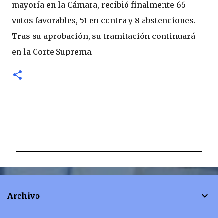
mayoría en la Cámara, recibió finalmente 66
votos favorables, 51 en contra y 8 abstenciones.
Tras su aprobación, su tramitación continuará
en la Corte Suprema.
C
o
m
e
n
t
Archivo
a
r