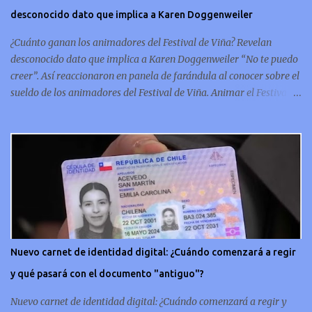
le da una solidez que refleja la artesanía de la época. Un símbolo
desconocido dato que implica a Karen Doggenweiler
conmemorativo La moneda chilena de 20 centavos es
conmemorativa, sí, como lo lees, celebra un capítulo importante en
¿Cuánto ganan los animadores del Festival de Viña? Revelan
la hi...
desconocido dato que implica a Karen Doggenweiler “No te puedo
creer”. Así reaccionaron en panela de farándula al conocer sobre el
sueldo de los animadores del Festival de Viña. Animar el Festival
de Viña es tal vez el trabajo más importante al que podría llegar
un animador de televisión en Chile y por eso, la paga -se presume-
debería ser acorde. ¿Cuánto ganará Karen Doggenweiler y su
acompañante? Según se conoce hasta ahora, los animadores del
Festival de Viña del Mar no reciben un sueldo por su rol en el
evento. Al menos no un monto extra al que venían percibirndo por
contrato con su canal empleador. “A la Karen no le pagan, no le
pagan aparte. Hace rato que no pagan”, confirmó la periodista de
espectáculos, Cecilia Gutiérrez, en el programa Hay Que Decirlo
Nuevo carnet de identidad digital: ¿Cuándo comenzará a regir
(Canal 13). “A mí la Tonka (Tomicic) me dijo que a ellos no le
y qué pasará con el documento "antiguo"?
pagaban”, complementó Willy Sabor. Nacho Gutiérrez aportó que,
al menos mientras la organizació...
Nuevo carnet de identidad digital: ¿Cuándo comenzará a regir y