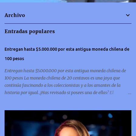
n
t
Archivo
a
r
Entradas populares
i
o
Entregan hasta $5.000.000 por esta antigua moneda chilena de
s
100 pesos
Entregan hasta $5.000.000 por esta antigua moneda chilena de
100 pesos La moneda chilena de 20 centavos es una joya que
continúa fascinando a los coleccionistas y a los amantes de la
historia por igual. ¿Has revisado si posees una de ellas? El
coleccionismo no para de crecer y en esta oportunidad nos hemos
encontrado con una moneda chilena de 20 centavos de 1932 que se
ha convertido en una de las más buscadas por cazadores de
tesoros de todo el mundo. Esta pieza, debido a su rareza y la
demanda en el mercado numismático, ha alcanzado un valor