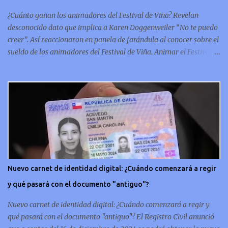
conmemorativa, sí, como lo lees, celebra un capítulo importante en
¿Cuánto ganan los animadores del Festival de Viña? Revelan
la hi...
desconocido dato que implica a Karen Doggenweiler “No te puedo
creer”. Así reaccionaron en panela de farándula al conocer sobre el
sueldo de los animadores del Festival de Viña. Animar el Festival
de Viña es tal vez el trabajo más importante al que podría llegar
un animador de televisión en Chile y por eso, la paga -se presume-
debería ser acorde. ¿Cuánto ganará Karen Doggenweiler y su
acompañante? Según se conoce hasta ahora, los animadores del
Festival de Viña del Mar no reciben un sueldo por su rol en el
evento. Al menos no un monto extra al que venían percibirndo por
contrato con su canal empleador. “A la Karen no le pagan, no le
pagan aparte. Hace rato que no pagan”, confirmó la periodista de
espectáculos, Cecilia Gutiérrez, en el programa Hay Que Decirlo
Nuevo carnet de identidad digital: ¿Cuándo comenzará a regir
(Canal 13). “A mí la Tonka (Tomicic) me dijo que a ellos no le
y qué pasará con el documento "antiguo"?
pagaban”, complementó Willy Sabor. Nacho Gutiérrez aportó que,
al menos mientras la organizació...
Nuevo carnet de identidad digital: ¿Cuándo comenzará a regir y
qué pasará con el documento "antiguo"? El Registro Civil anunció