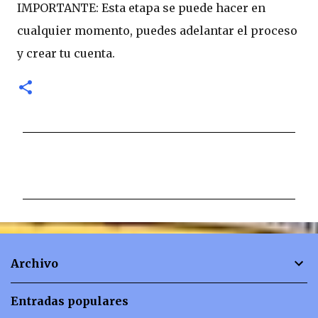
IMPORTANTE: Esta etapa se puede hacer en
cualquier momento, puedes adelantar el proceso
y crear tu cuenta.
C
o
m
e
n
t
Archivo
a
r
Entradas populares
i