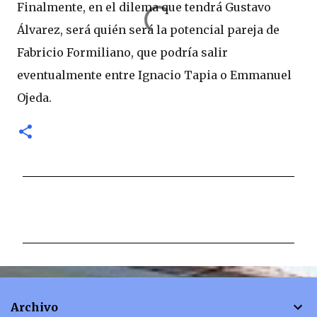
Finalmente, en el dilema que tendrá Gustavo
Álvarez, será quién será la potencial pareja de
Fabricio Formiliano, que podría salir
eventualmente entre Ignacio Tapia o Emmanuel
Ojeda.
C
o
m
e
n
t
Archivo