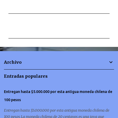
C
o
m
e
n
t
Archivo
a
r
Entradas populares
i
o
Entregan hasta $5.000.000 por esta antigua moneda chilena de
s
100 pesos
Entregan hasta $5.000.000 por esta antigua moneda chilena de
100 pesos La moneda chilena de 20 centavos es una joya que