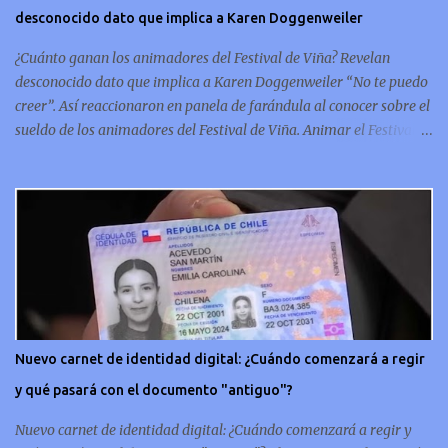
desconocido dato que implica a Karen Doggenweiler
conmemorativo La moneda chilena de 20 centavos es
conmemorativa, sí, como lo lees, celebra un capítulo importante en
¿Cuánto ganan los animadores del Festival de Viña? Revelan
la hi...
desconocido dato que implica a Karen Doggenweiler “No te puedo
creer”. Así reaccionaron en panela de farándula al conocer sobre el
sueldo de los animadores del Festival de Viña. Animar el Festival
de Viña es tal vez el trabajo más importante al que podría llegar
un animador de televisión en Chile y por eso, la paga -se presume-
debería ser acorde. ¿Cuánto ganará Karen Doggenweiler y su
acompañante? Según se conoce hasta ahora, los animadores del
Festival de Viña del Mar no reciben un sueldo por su rol en el
evento. Al menos no un monto extra al que venían percibirndo por
contrato con su canal empleador. “A la Karen no le pagan, no le
pagan aparte. Hace rato que no pagan”, confirmó la periodista de
espectáculos, Cecilia Gutiérrez, en el programa Hay Que Decirlo
Nuevo carnet de identidad digital: ¿Cuándo comenzará a regir
(Canal 13). “A mí la Tonka (Tomicic) me dijo que a ellos no le
y qué pasará con el documento "antiguo"?
pagaban”, complementó Willy Sabor. Nacho Gutiérrez aportó que,
al menos mientras la organizació...
Nuevo carnet de identidad digital: ¿Cuándo comenzará a regir y