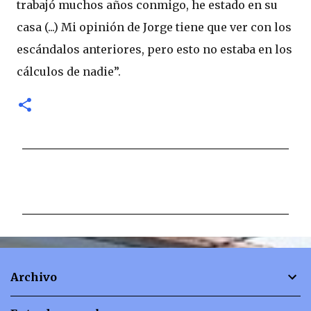
trabajó muchos años conmigo, he estado en su
casa (...) Mi opinión de Jorge tiene que ver con los
escándalos anteriores, pero esto no estaba en los
cálculos de nadie”.
C
o
m
e
n
t
Archivo
a
r