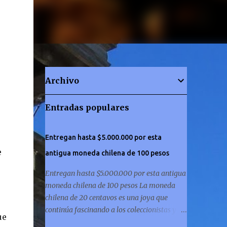
Archivo
Entradas populares
Entregan hasta $5.000.000 por esta
e
antigua moneda chilena de 100 pesos
Entregan hasta $5.000.000 por esta antigua
moneda chilena de 100 pesos La moneda
chilena de 20 centavos es una joya que
continúa fascinando a los coleccionistas y a
ue
los amantes de la historia por igual. ¿Has