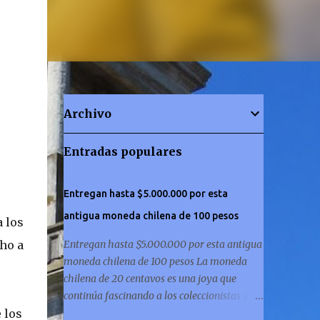
Archivo
Entradas populares
Entregan hasta $5.000.000 por esta
antigua moneda chilena de 100 pesos
a los
ho a
Entregan hasta $5.000.000 por esta antigua
moneda chilena de 100 pesos La moneda
chilena de 20 centavos es una joya que
continúa fascinando a los coleccionistas y a
 los
los amantes de la historia por igual. ¿Has