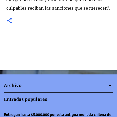
culpables reciban las sanciones que se merecen”.
C
o
m
e
n
t
Archivo
a
r
Entradas populares
i
o
Entregan hasta $5.000.000 por esta antigua moneda chilena de