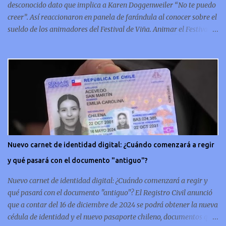
desconocido dato que implica a Karen Doggenweiler “No te puedo
creer”. Así reaccionaron en panela de farándula al conocer sobre el
sueldo de los animadores del Festival de Viña. Animar el Festival
de Viña es tal vez el trabajo más importante al que podría llegar
un animador de televisión en Chile y por eso, la paga -se presume-
debería ser acorde. ¿Cuánto ganará Karen Doggenweiler y su
acompañante? Según se conoce hasta ahora, los animadores del
Festival de Viña del Mar no reciben un sueldo por su rol en el
evento. Al menos no un monto extra al que venían percibirndo por
contrato con su canal empleador. “A la Karen no le pagan, no le
pagan aparte. Hace rato que no pagan”, confirmó la periodista de
espectáculos, Cecilia Gutiérrez, en el programa Hay Que Decirlo
Nuevo carnet de identidad digital: ¿Cuándo comenzará a regir
(Canal 13). “A mí la Tonka (Tomicic) me dijo que a ellos no le
y qué pasará con el documento "antiguo"?
pagaban”, complementó Willy Sabor. Nacho Gutiérrez aportó que,
al menos mientras la organizació...
Nuevo carnet de identidad digital: ¿Cuándo comenzará a regir y
qué pasará con el documento "antiguo"? El Registro Civil anunció
que a contar del 16 de diciembre de 2024 se podrá obtener la nueva
cédula de identidad y el nuevo pasaporte chileno, documentos que