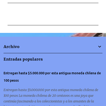
C
o
m
e
n
t
Archivo
a
r
Entradas populares
i
o
Entregan hasta $5.000.000 por esta antigua moneda chilena de
s
100 pesos
Entregan hasta $5.000.000 por esta antigua moneda chilena de
100 pesos La moneda chilena de 20 centavos es una joya que
continúa fascinando a los coleccionistas y a los amantes de la