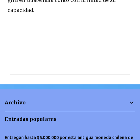
capacidad.
C
o
m
e
n
t
Archivo
a
r
Entradas populares
i
o
Entregan hasta $5.000.000 por esta antigua moneda chilena de