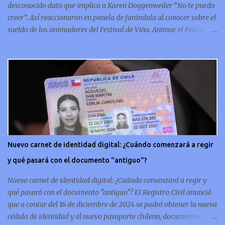
desconocido dato que implica a Karen Doggenweiler “No te puedo
creer”. Así reaccionaron en panela de farándula al conocer sobre el
sueldo de los animadores del Festival de Viña. Animar el Festival
de Viña es tal vez el trabajo más importante al que podría llegar
un animador de televisión en Chile y por eso, la paga -se presume-
debería ser acorde. ¿Cuánto ganará Karen Doggenweiler y su
acompañante? Según se conoce hasta ahora, los animadores del
Festival de Viña del Mar no reciben un sueldo por su rol en el
evento. Al menos no un monto extra al que venían percibirndo por
contrato con su canal empleador. “A la Karen no le pagan, no le
pagan aparte. Hace rato que no pagan”, confirmó la periodista de
espectáculos, Cecilia Gutiérrez, en el programa Hay Que Decirlo
Nuevo carnet de identidad digital: ¿Cuándo comenzará a regir
(Canal 13). “A mí la Tonka (Tomicic) me dijo que a ellos no le
y qué pasará con el documento "antiguo"?
pagaban”, complementó Willy Sabor. Nacho Gutiérrez aportó que,
al menos mientras la organizació...
Nuevo carnet de identidad digital: ¿Cuándo comenzará a regir y
qué pasará con el documento "antiguo"? El Registro Civil anunció
que a contar del 16 de diciembre de 2024 se podrá obtener la nueva
cédula de identidad y el nuevo pasaporte chileno, documentos que