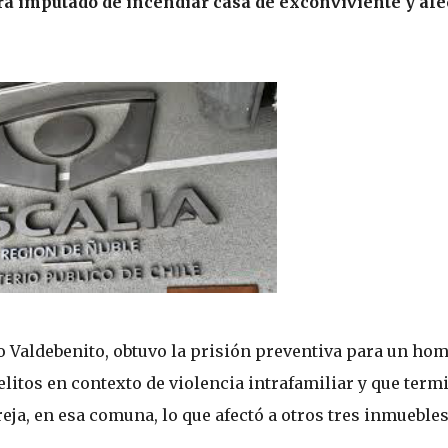
ra imputado de incendiar casa de exconviviente y afe
ado Valdebenito, obtuvo la prisión preventiva para un ho
elitos en contexto de violencia intrafamiliar y que term
eja, en esa comuna, lo que afectó a otros tres inmuebles