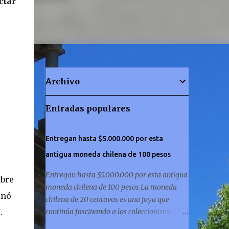
ctar
Archivo
Entradas populares
Entregan hasta $5.000.000 por esta
antigua moneda chilena de 100 pesos
Entregan hasta $5.000.000 por esta antigua
mbre
moneda chilena de 100 pesos La moneda
inó
chilena de 20 centavos es una joya que
.
continúa fascinando a los coleccionistas y a
los amantes de la historia por igual. ¿Has