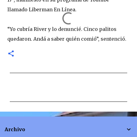
llamado Liberman En Línea.
“Yo cubría River y lo denuncié. Cinco palitos
quedaron. Andá a saber quién comió”, sentenció.
C
o
m
e
n
t
Archivo
a