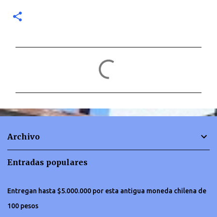
C
o
m
e
n
t
Archivo
a
r
Entradas populares
i
o
Entregan hasta $5.000.000 por esta antigua moneda chilena de
s
100 pesos