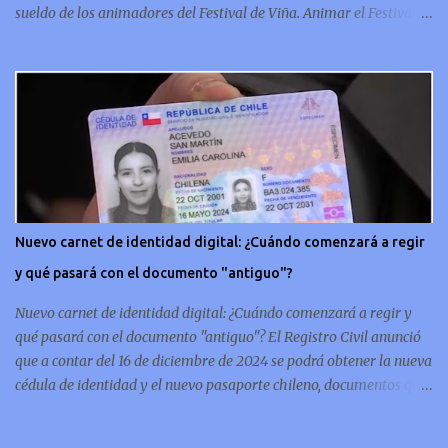
sueldo de los animadores del Festival de Viña. Animar el Festival
de Viña es tal vez el trabajo más importante al que podría llegar
un animador de televisión en Chile y por eso, la paga -se presume-
debería ser acorde. ¿Cuánto ganará Karen Doggenweiler y su
acompañante? Según se conoce hasta ahora, los animadores del
Festival de Viña del Mar no reciben un sueldo por su rol en el
evento. Al menos no un monto extra al que venían percibirndo por
contrato con su canal empleador. “A la Karen no le pagan, no le
pagan aparte. Hace rato que no pagan”, confirmó la periodista de
espectáculos, Cecilia Gutiérrez, en el programa Hay Que Decirlo
Nuevo carnet de identidad digital: ¿Cuándo comenzará a regir
(Canal 13). “A mí la Tonka (Tomicic) me dijo que a ellos no le
y qué pasará con el documento "antiguo"?
pagaban”, complementó Willy Sabor. Nacho Gutiérrez aportó que,
al menos mientras la organizació...
Nuevo carnet de identidad digital: ¿Cuándo comenzará a regir y
qué pasará con el documento "antiguo"? El Registro Civil anunció
que a contar del 16 de diciembre de 2024 se podrá obtener la nueva
cédula de identidad y el nuevo pasaporte chileno, documentos que
además de estar en su tradicional formato físico, también se
podrán tener de forma digital en el celular. En concreto, las