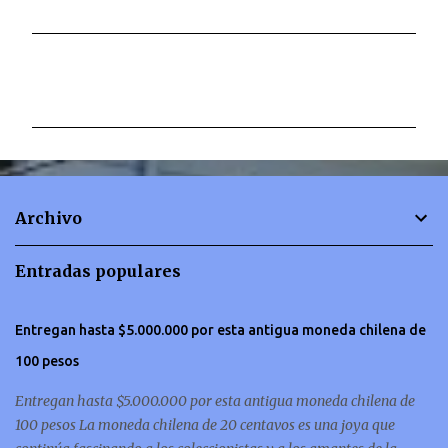
C
o
m
e
n
t
Archivo
a
r
Entradas populares
i
o
Entregan hasta $5.000.000 por esta antigua moneda chilena de
s
100 pesos
Entregan hasta $5.000.000 por esta antigua moneda chilena de
100 pesos La moneda chilena de 20 centavos es una joya que