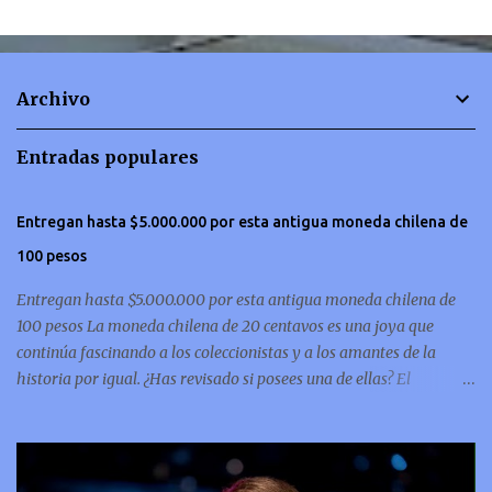
e
n
t
Archivo
a
r
Entradas populares
i
o
Entregan hasta $5.000.000 por esta antigua moneda chilena de
s
100 pesos
Entregan hasta $5.000.000 por esta antigua moneda chilena de
100 pesos La moneda chilena de 20 centavos es una joya que
continúa fascinando a los coleccionistas y a los amantes de la
historia por igual. ¿Has revisado si posees una de ellas? El
coleccionismo no para de crecer y en esta oportunidad nos hemos
encontrado con una moneda chilena de 20 centavos de 1932 que se
ha convertido en una de las más buscadas por cazadores de
tesoros de todo el mundo. Esta pieza, debido a su rareza y la