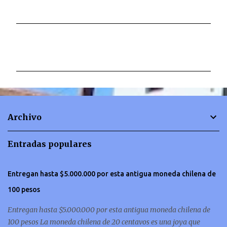
C
o
m
e
n
t
Archivo
a
r
Entradas populares
i
o
Entregan hasta $5.000.000 por esta antigua moneda chilena de
s
100 pesos
Entregan hasta $5.000.000 por esta antigua moneda chilena de
100 pesos La moneda chilena de 20 centavos es una joya que