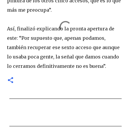
pintura de los otros cinco accesos, que es lo que
más me preocupa”.
Así, finalizó explicando la pronta apertura de
este: “Por supuesto que, apenas podamos,
también recuperar ese sexto acceso que aunque
lo usaba poca gente, la señal que damos cuando
lo cerramos definitivamente no es buena”.
C
o
m