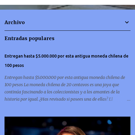
e
n
t
Archivo
a
r
Entradas populares
i
o
Entregan hasta $5.000.000 por esta antigua moneda chilena de
s
100 pesos
Entregan hasta $5.000.000 por esta antigua moneda chilena de
100 pesos La moneda chilena de 20 centavos es una joya que
continúa fascinando a los coleccionistas y a los amantes de la
historia por igual. ¿Has revisado si posees una de ellas? El
coleccionismo no para de crecer y en esta oportunidad nos hemos
encontrado con una moneda chilena de 20 centavos de 1932 que se
ha convertido en una de las más buscadas por cazadores de
tesoros de todo el mundo. Esta pieza, debido a su rareza y la