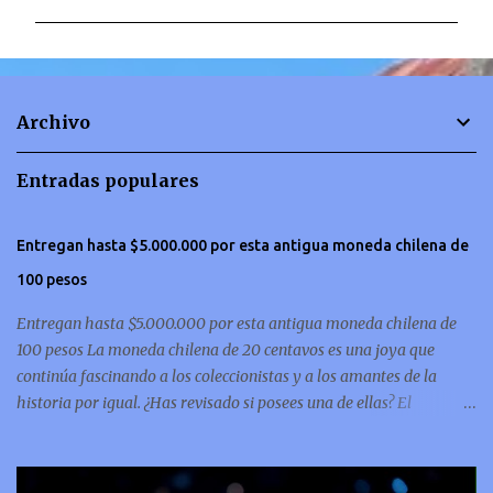
m
e
n
t
Archivo
a
r
Entradas populares
i
o
Entregan hasta $5.000.000 por esta antigua moneda chilena de
s
100 pesos
Entregan hasta $5.000.000 por esta antigua moneda chilena de
100 pesos La moneda chilena de 20 centavos es una joya que
continúa fascinando a los coleccionistas y a los amantes de la
historia por igual. ¿Has revisado si posees una de ellas? El
coleccionismo no para de crecer y en esta oportunidad nos hemos
encontrado con una moneda chilena de 20 centavos de 1932 que se
ha convertido en una de las más buscadas por cazadores de