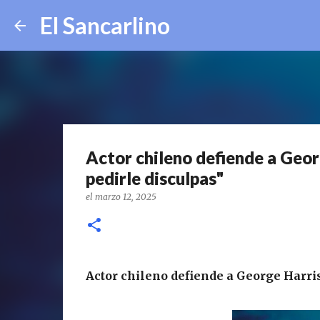
El Sancarlino
Actor chileno defiende a Geor
pedirle disculpas"
el
marzo 12, 2025
Actor chileno defiende a George Harris