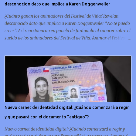
desconocido dato que implica a Karen Doggenweiler
conmemorativo La moneda chilena de 20 centavos es
conmemorativa, sí, como lo lees, celebra un capítulo importante en
¿Cuánto ganan los animadores del Festival de Viña? Revelan
la hi...
desconocido dato que implica a Karen Doggenweiler “No te puedo
creer”. Así reaccionaron en panela de farándula al conocer sobre el
sueldo de los animadores del Festival de Viña. Animar el Festival
de Viña es tal vez el trabajo más importante al que podría llegar
un animador de televisión en Chile y por eso, la paga -se presume-
debería ser acorde. ¿Cuánto ganará Karen Doggenweiler y su
acompañante? Según se conoce hasta ahora, los animadores del
Festival de Viña del Mar no reciben un sueldo por su rol en el
evento. Al menos no un monto extra al que venían percibirndo por
contrato con su canal empleador. “A la Karen no le pagan, no le
pagan aparte. Hace rato que no pagan”, confirmó la periodista de
espectáculos, Cecilia Gutiérrez, en el programa Hay Que Decirlo
Nuevo carnet de identidad digital: ¿Cuándo comenzará a regir
(Canal 13). “A mí la Tonka (Tomicic) me dijo que a ellos no le
y qué pasará con el documento "antiguo"?
pagaban”, complementó Willy Sabor. Nacho Gutiérrez aportó que,
al menos mientras la organizació...
Nuevo carnet de identidad digital: ¿Cuándo comenzará a regir y