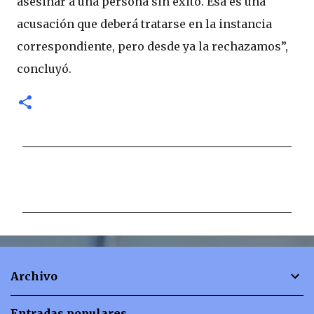
asesinar a una persona sin éxito. Esa es una
acusación que deberá tratarse en la instancia
correspondiente, pero desde ya la rechazamos”,
concluyó.
C
o
m
e
n
t
Archivo
a
r
Entradas populares