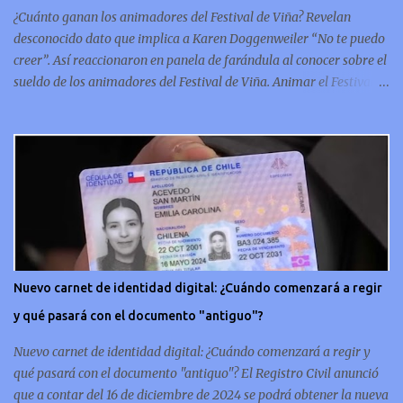
conmemorativa, sí, como lo lees, celebra un capítulo importante en
¿Cuánto ganan los animadores del Festival de Viña? Revelan
la hi...
desconocido dato que implica a Karen Doggenweiler “No te puedo
creer”. Así reaccionaron en panela de farándula al conocer sobre el
sueldo de los animadores del Festival de Viña. Animar el Festival
de Viña es tal vez el trabajo más importante al que podría llegar
un animador de televisión en Chile y por eso, la paga -se presume-
debería ser acorde. ¿Cuánto ganará Karen Doggenweiler y su
acompañante? Según se conoce hasta ahora, los animadores del
Festival de Viña del Mar no reciben un sueldo por su rol en el
evento. Al menos no un monto extra al que venían percibirndo por
contrato con su canal empleador. “A la Karen no le pagan, no le
pagan aparte. Hace rato que no pagan”, confirmó la periodista de
espectáculos, Cecilia Gutiérrez, en el programa Hay Que Decirlo
Nuevo carnet de identidad digital: ¿Cuándo comenzará a regir
(Canal 13). “A mí la Tonka (Tomicic) me dijo que a ellos no le
y qué pasará con el documento "antiguo"?
pagaban”, complementó Willy Sabor. Nacho Gutiérrez aportó que,
al menos mientras la organizació...
Nuevo carnet de identidad digital: ¿Cuándo comenzará a regir y
qué pasará con el documento "antiguo"? El Registro Civil anunció
que a contar del 16 de diciembre de 2024 se podrá obtener la nueva