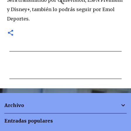
y Disney+, también lo podrás seguir por Emol
Deportes.
C
o
m
e
n
t
Archivo
a
r
Entradas populares
i