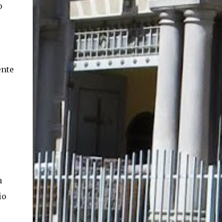
o
ente
e
n
io