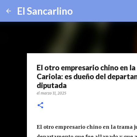
El Sancarlino
El otro empresario chino en la
Cariola: es dueño del departa
diputada
el
marzo 11, 2025
El otro empresario chino en la trama j
departamento que fue allanado y que a