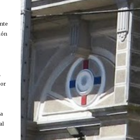
nte
ión
,
por
 a
al