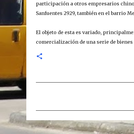
participación a otros empresarios chino
Sanfuentes 2929, también en el barrio Me
El objeto de esta es variado, principalm
comercialización de una serie de bienes 
C
o
m
e
n
t