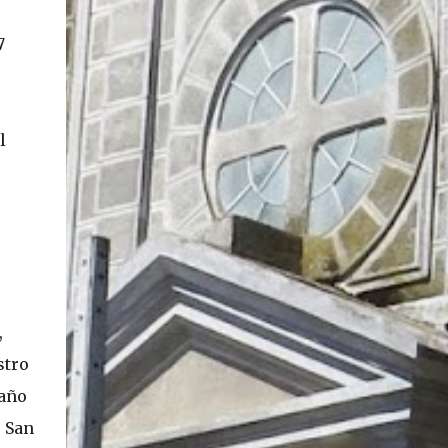
En concreto, las personas podrán acceder a
7
su carnet y/o pasaporte en una aplicación
móvil del Registro Civil, la cual estará
disponible en iOS y Android. El director del
Registro Civil, Omar Morales, detalló que
l
"quien renueve a partir del 16 de diciembre,
va a poder sacar cédula de identidad digital
y pasaporte digital. Van a tener la
funcionalidad en su celular a partir de una
app especial, que va a permitir que a través
de pruebas de vida se asegure que la
persona es quien dice ser". Morales también
detalló, en el matinal "Mucho Gusto" de
,
Mega, las importantes medidas de
seguridad ...
stro
 año
e San