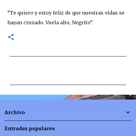
“Te quiero y estoy feliz de que nuestras vidas se
hayan cruzado. Vuela alto, Negrito”.
C
o
m
e
n
t
Archivo
a
r
Entradas populares
i