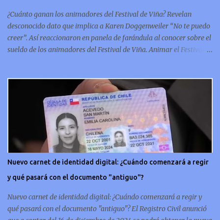
conmemorativa, sí, como lo lees, celebra un capítulo importante en
¿Cuánto ganan los animadores del Festival de Viña? Revelan
la hi...
desconocido dato que implica a Karen Doggenweiler “No te puedo
creer”. Así reaccionaron en panela de farándula al conocer sobre el
sueldo de los animadores del Festival de Viña. Animar el Festival
de Viña es tal vez el trabajo más importante al que podría llegar
un animador de televisión en Chile y por eso, la paga -se presume-
debería ser acorde. ¿Cuánto ganará Karen Doggenweiler y su
acompañante? Según se conoce hasta ahora, los animadores del
Festival de Viña del Mar no reciben un sueldo por su rol en el
evento. Al menos no un monto extra al que venían percibirndo por
contrato con su canal empleador. “A la Karen no le pagan, no le
pagan aparte. Hace rato que no pagan”, confirmó la periodista de
espectáculos, Cecilia Gutiérrez, en el programa Hay Que Decirlo
Nuevo carnet de identidad digital: ¿Cuándo comenzará a regir
(Canal 13). “A mí la Tonka (Tomicic) me dijo que a ellos no le
y qué pasará con el documento "antiguo"?
pagaban”, complementó Willy Sabor. Nacho Gutiérrez aportó que,
al menos mientras la organizació...
Nuevo carnet de identidad digital: ¿Cuándo comenzará a regir y
qué pasará con el documento "antiguo"? El Registro Civil anunció