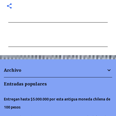
C
o
m
e
n
t
Archivo
a
r
Entradas populares
i
o
Entregan hasta $5.000.000 por esta antigua moneda chilena de
s
100 pesos