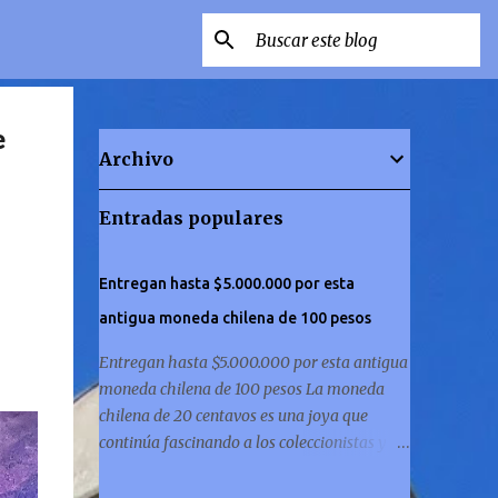
e
Archivo
Entradas populares
Entregan hasta $5.000.000 por esta
antigua moneda chilena de 100 pesos
Entregan hasta $5.000.000 por esta antigua
moneda chilena de 100 pesos La moneda
chilena de 20 centavos es una joya que
continúa fascinando a los coleccionistas y a
los amantes de la historia por igual. ¿Has
revisado si posees una de ellas? El