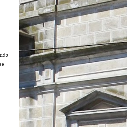
En concreto, las personas podrán acceder a
su carnet y/o pasaporte en una aplicación
móvil del Registro Civil, la cual estará
disponible en iOS y Android. El director del
Registro Civil, Omar Morales, detalló que
"quien renueve a partir del 16 de diciembre,
va a poder sacar cédula de identidad digital
y pasaporte digital. Van a tener la
ando
funcionalidad en su celular a partir de una
app especial, que va a permitir que a través
se
de pruebas de vida se asegure que la
persona es quien dice ser". Morales también
detalló, en el matinal "Mucho Gusto" de
Mega, las importantes medidas de
seguridad ...