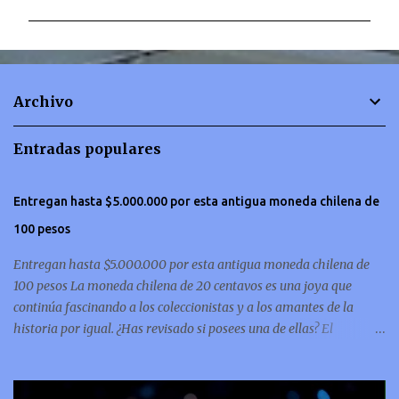
m
e
n
t
Archivo
a
r
Entradas populares
i
o
Entregan hasta $5.000.000 por esta antigua moneda chilena de
s
100 pesos
Entregan hasta $5.000.000 por esta antigua moneda chilena de
100 pesos La moneda chilena de 20 centavos es una joya que
continúa fascinando a los coleccionistas y a los amantes de la
historia por igual. ¿Has revisado si posees una de ellas? El
coleccionismo no para de crecer y en esta oportunidad nos hemos
encontrado con una moneda chilena de 20 centavos de 1932 que se
ha convertido en una de las más buscadas por cazadores de