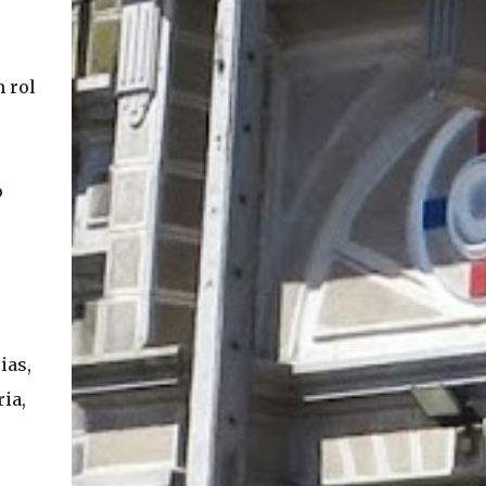
 rol
o
ias,
ia,
o