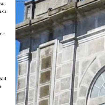
ste
En concreto, las personas podrán acceder a
su carnet y/o pasaporte en una aplicación
n de
móvil del Registro Civil, la cual estará
disponible en iOS y Android. El director del
Registro Civil, Omar Morales, detalló que
"quien renueve a partir del 16 de diciembre,
que
va a poder sacar cédula de identidad digital
y pasaporte digital. Van a tener la
funcionalidad en su celular a partir de una
app especial, que va a permitir que a través
de pruebas de vida se asegure que la
persona es quien dice ser". Morales también
detalló, en el matinal "Mucho Gusto" de
Mega, las importantes medidas de
 Ahí
seguridad ...
e