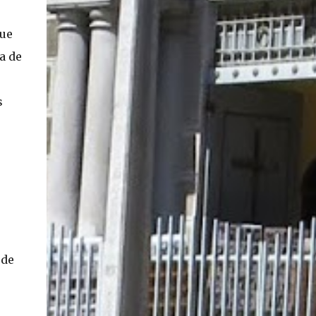
que
a de
s
 de