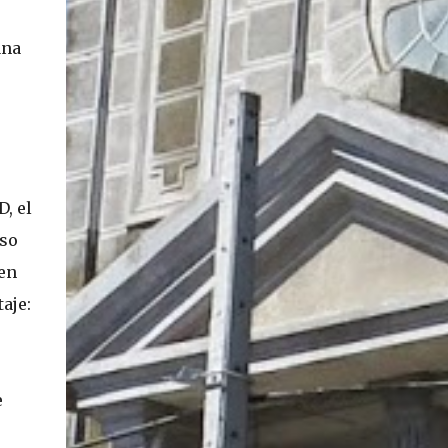
ana
, el
uso
en
aje:
.
e