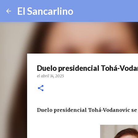
El Sancarlino
Duelo presidencial Tohá-Vodan
el
abril 14, 2025
Duelo presidencial Tohá-Vodanovic se t