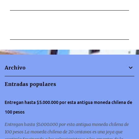
C
o
m
e
n
t
Archivo
a
r
Entradas populares
i
o
Entregan hasta $5.000.000 por esta antigua moneda chilena de
s
100 pesos
Entregan hasta $5.000.000 por esta antigua moneda chilena de
100 pesos La moneda chilena de 20 centavos es una joya que