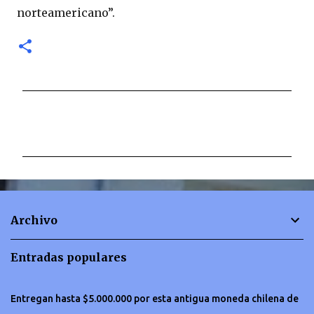
norteamericano”.
C
o
m
e
n
t
Archivo
a
r
Entradas populares
i
o
Entregan hasta $5.000.000 por esta antigua moneda chilena de
s