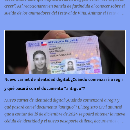
creer”. Así reaccionaron en panela de farándula al conocer sobre el
sueldo de los animadores del Festival de Viña. Animar el Festival
de Viña es tal vez el trabajo más importante al que podría llegar
un animador de televisión en Chile y por eso, la paga -se presume-
debería ser acorde. ¿Cuánto ganará Karen Doggenweiler y su
acompañante? Según se conoce hasta ahora, los animadores del
Festival de Viña del Mar no reciben un sueldo por su rol en el
evento. Al menos no un monto extra al que venían percibirndo por
contrato con su canal empleador. “A la Karen no le pagan, no le
pagan aparte. Hace rato que no pagan”, confirmó la periodista de
espectáculos, Cecilia Gutiérrez, en el programa Hay Que Decirlo
Nuevo carnet de identidad digital: ¿Cuándo comenzará a regir
(Canal 13). “A mí la Tonka (Tomicic) me dijo que a ellos no le
y qué pasará con el documento "antiguo"?
pagaban”, complementó Willy Sabor. Nacho Gutiérrez aportó que,
al menos mientras la organizació...
Nuevo carnet de identidad digital: ¿Cuándo comenzará a regir y
qué pasará con el documento "antiguo"? El Registro Civil anunció
que a contar del 16 de diciembre de 2024 se podrá obtener la nueva
cédula de identidad y el nuevo pasaporte chileno, documentos que
además de estar en su tradicional formato físico, también se