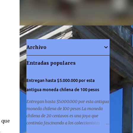
Archivo
Entradas populares
Entregan hasta $5.000.000 por esta
antigua moneda chilena de 100 pesos
Entregan hasta $5.000.000 por esta antigua
moneda chilena de 100 pesos La moneda
chilena de 20 centavos es una joya que
l que
continúa fascinando a los coleccionistas y a
l
los amantes de la historia por igual. ¿Has