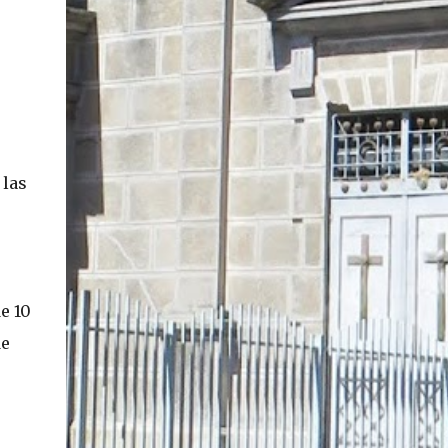
En concreto, las personas podrán acceder a
su carnet y/o pasaporte en una aplicación
móvil del Registro Civil, la cual estará
disponible en iOS y Android. El director del
Registro Civil, Omar Morales, detalló que
"quien renueve a partir del 16 de diciembre,
va a poder sacar cédula de identidad digital
 las
y pasaporte digital. Van a tener la
funcionalidad en su celular a partir de una
app especial, que va a permitir que a través
de pruebas de vida se asegure que la
persona es quien dice ser". Morales también
detalló, en el matinal "Mucho Gusto" de
e 10
Mega, las importantes medidas de
de
seguridad ...