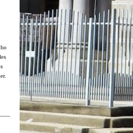
.
cho
des
os
er.