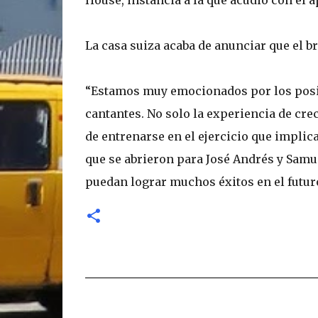
House, instancia a la que acudió con el
La casa suiza acaba de anunciar que el 
“Estamos muy emocionados por los posit
cantantes. No solo la experiencia de cre
de entrenarse en el ejercicio que impli
que se abrieron para José Andrés y Samu
puedan lograr muchos éxitos en el futur
C