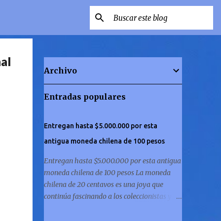
al
Archivo
Entradas populares
Entregan hasta $5.000.000 por esta
antigua moneda chilena de 100 pesos
Entregan hasta $5.000.000 por esta antigua
moneda chilena de 100 pesos La moneda
chilena de 20 centavos es una joya que
continúa fascinando a los coleccionistas y a
los amantes de la historia por igual. ¿Has
revisado si posees una de ellas? El