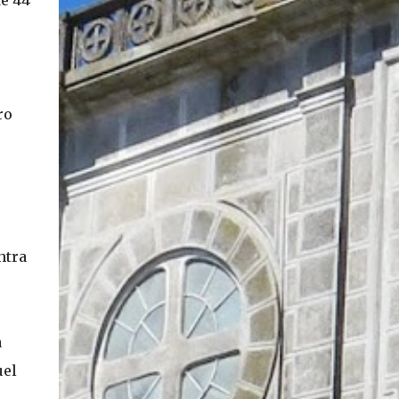
de 44
En concreto, las personas podrán acceder a
su carnet y/o pasaporte en una aplicación
móvil del Registro Civil, la cual estará
disponible en iOS y Android. El director del
Registro Civil, Omar Morales, detalló que
"quien renueve a partir del 16 de diciembre,
ro
va a poder sacar cédula de identidad digital
y pasaporte digital. Van a tener la
funcionalidad en su celular a partir de una
app especial, que va a permitir que a través
de pruebas de vida se asegure que la
persona es quien dice ser". Morales también
ntra
detalló, en el matinal "Mucho Gusto" de
Mega, las importantes medidas de
seguridad ...
a
uel