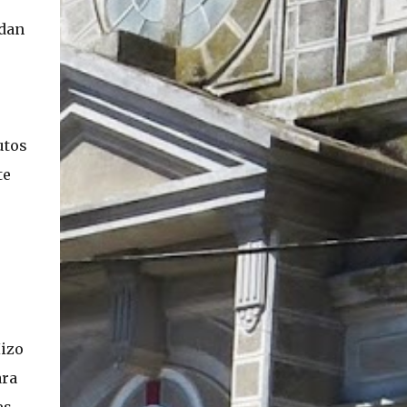
edan
utos
te
Hizo
ara