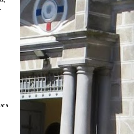
es,
e
para