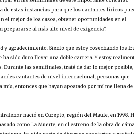
icipar en las semifinales de este importante concurso
cia de estas instancias para que los cantantes líricos pu
 en el mejor de los casos, obtener oportunidades en el
 prepararse al más alto nivel de exigencia”.
 y agradecimiento. Siento que estoy cosechando los fr
ha sido duro llevar una doble carrera. Y estoy realmen
. Durante las semifinales, traté de dar lo mejor posible,
randes cantantes de nivel internacional, personas que
la mía, entonces que hayan apostado por mí me llena de
ntratenor nació en Curepto, región del Maule, en 1998. 
 pasado como La Muerte, en el estreno de la obra de cám