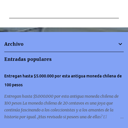
C
o
m
e
n
t
Archivo
a
r
Entradas populares
i
o
Entregan hasta $5.000.000 por esta antigua moneda chilena de
s
100 pesos
Entregan hasta $5.000.000 por esta antigua moneda chilena de
100 pesos La moneda chilena de 20 centavos es una joya que
continúa fascinando a los coleccionistas y a los amantes de la
historia por igual. ¿Has revisado si posees una de ellas? El
coleccionismo no para de crecer y en esta oportunidad nos hemos