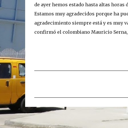
de ayer hemos estado hasta altas horas 
Estamos muy agradecidos porque ha puest
agradecimiento siempre está y es muy v
confirmó el colombiano Mauricio Serna, 
C
o
m
e
n
t
a