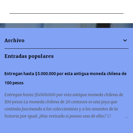
o
m
e
n
t
Archivo
a
r
Entradas populares
i
o
Entregan hasta $5.000.000 por esta antigua moneda chilena de
s
100 pesos
Entregan hasta $5.000.000 por esta antigua moneda chilena de
100 pesos La moneda chilena de 20 centavos es una joya que
continúa fascinando a los coleccionistas y a los amantes de la
historia por igual. ¿Has revisado si posees una de ellas? El
coleccionismo no para de crecer y en esta oportunidad nos hemos
encontrado con una moneda chilena de 20 centavos de 1932 que se