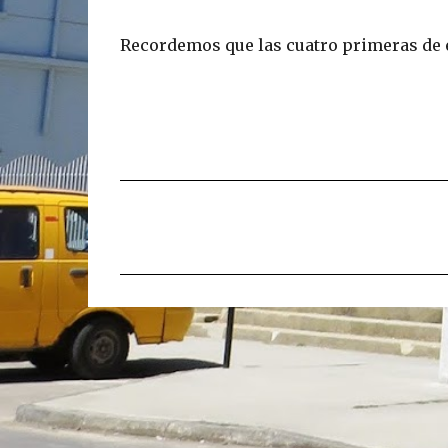
Recordemos que las cuatro primeras de es
C
o
m
e
n
t
a
r
i