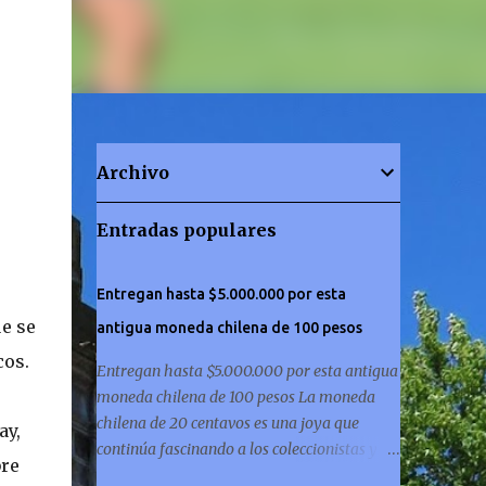
Archivo
Entradas populares
Entregan hasta $5.000.000 por esta
e se
antigua moneda chilena de 100 pesos
cos.
Entregan hasta $5.000.000 por esta antigua
moneda chilena de 100 pesos La moneda
chilena de 20 centavos es una joya que
ay,
continúa fascinando a los coleccionistas y a
bre
los amantes de la historia por igual. ¿Has