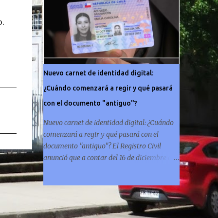
importante al que podría llegar un
animador de televisión en Chile y por eso, la
o.
paga -se presume- debería ser acorde.
¿Cuánto ganará Karen Doggenweiler y su
acompañante? Según se conoce hasta ahora,
los animadores del Festival de Viña del Mar
Nuevo carnet de identidad digital:
no reciben un sueldo por su rol en el evento.
¿Cuándo comenzará a regir y qué pasará
Al menos no un monto extra al que venían
percibirndo por contrato con su canal
con el documento "antiguo"?
empleador. “A la Karen no le pagan, no le
Nuevo carnet de identidad digital: ¿Cuándo
pagan aparte. Hace rato que no pagan”,
comenzará a regir y qué pasará con el
confirmó la periodista de espectáculos,
documento "antiguo"? El Registro Civil
Cecilia Gutiérrez, en el programa Hay Que
anunció que a contar del 16 de diciembre de
Decirlo (Canal 13). “A mí la Tonka (Tomicic)
2024 se podrá obtener la nueva cédula de
me dijo que a ellos no le pagaban”,
identidad y el nuevo pasaporte chileno,
complementó Willy Sabor. Nacho Gutiérrez
documentos que además de estar en su
aportó que, al menos mientras la
tradicional formato físico, también se
organizació...
podrán tener de forma digital en el celular.