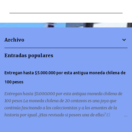
o
m
e
n
t
Archivo
a
r
Entradas populares
i
o
Entregan hasta $5.000.000 por esta antigua moneda chilena de
s
100 pesos
Entregan hasta $5.000.000 por esta antigua moneda chilena de
100 pesos La moneda chilena de 20 centavos es una joya que
continúa fascinando a los coleccionistas y a los amantes de la
historia por igual. ¿Has revisado si posees una de ellas? El
coleccionismo no para de crecer y en esta oportunidad nos hemos
encontrado con una moneda chilena de 20 centavos de 1932 que se