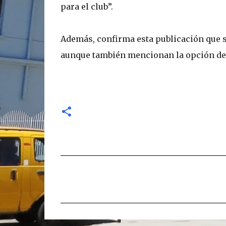
para el club”.
Además, confirma esta publicación que su
aunque también mencionan la opción del
C
o
m
e