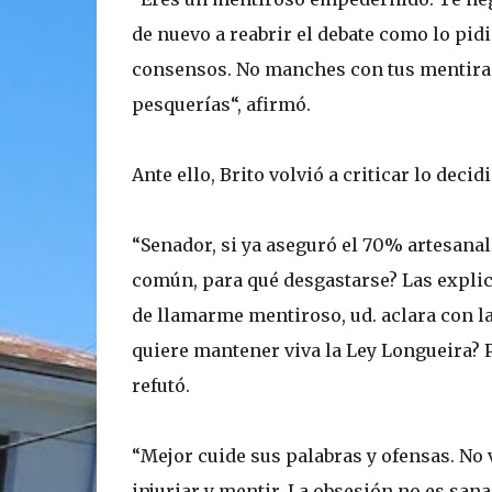
de nuevo a reabrir el debate como lo pid
consensos. No manches con tus mentiras
pesquerías“, afirmó.
Ante ello, Brito volvió a criticar lo deci
“Senador, si ya aseguró el 70% artesanal 
común, para qué desgastarse? Las explica
de llamarme mentiroso, ud. aclara con la 
quiere mantener viva la Ley Longueira? Pu
refutó.
“Mejor cuide sus palabras y ofensas. No 
injuriar y mentir. La obsesión no es sana