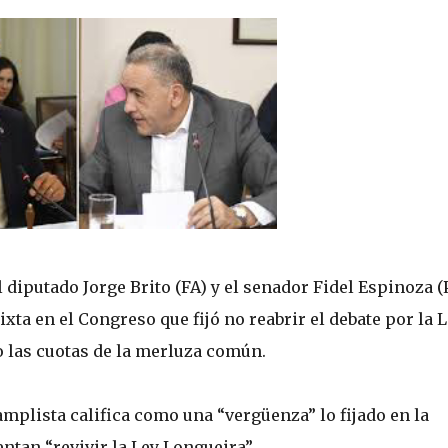
diputado Jorge Brito (FA) y el senador Fidel Espinoza (P
ta en el Congreso que fijó no reabrir el debate por la 
 las cuotas de la merluza común.
amplista califica como una “vergüenza” lo fijado en la
tan “revivir la Ley Longueira”.