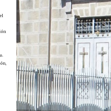
En concreto, las personas podrán acceder a
su carnet y/o pasaporte en una aplicación
el
móvil del Registro Civil, la cual estará
disponible en iOS y Android. El director del
Registro Civil, Omar Morales, detalló que
ión
"quien renueve a partir del 16 de diciembre,
va a poder sacar cédula de identidad digital
y pasaporte digital. Van a tener la
funcionalidad en su celular a partir de una
o.
app especial, que va a permitir que a través
ión,
de pruebas de vida se asegure que la
persona es quien dice ser". Morales también
detalló, en el matinal "Mucho Gusto" de
Mega, las importantes medidas de
seguridad ...