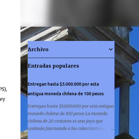
Archivo
Entradas populares
Entregan hasta $5.000.000 por esta
S),
antigua moneda chilena de 100 pesos
Ley
Entregan hasta $5.000.000 por esta antigua
moneda chilena de 100 pesos La moneda
chilena de 20 centavos es una joya que
continúa fascinando a los coleccionistas y a
los amantes de la historia por igual. ¿Has