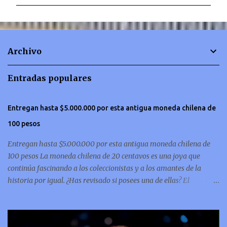
m
e
n
t
Archivo
a
r
Entradas populares
i
o
Entregan hasta $5.000.000 por esta antigua moneda chilena de
s
100 pesos
Entregan hasta $5.000.000 por esta antigua moneda chilena de
100 pesos La moneda chilena de 20 centavos es una joya que
continúa fascinando a los coleccionistas y a los amantes de la
historia por igual. ¿Has revisado si posees una de ellas? El
coleccionismo no para de crecer y en esta oportunidad nos hemos
encontrado con una moneda chilena de 20 centavos de 1932 que se
ha convertido en una de las más buscadas por cazadores de