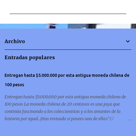
o
m
e
n
t
Archivo
a
r
Entradas populares
i
o
Entregan hasta $5.000.000 por esta antigua moneda chilena de
s
100 pesos
Entregan hasta $5.000.000 por esta antigua moneda chilena de
100 pesos La moneda chilena de 20 centavos es una joya que
continúa fascinando a los coleccionistas y a los amantes de la
historia por igual. ¿Has revisado si posees una de ellas? El
coleccionismo no para de crecer y en esta oportunidad nos hemos
encontrado con una moneda chilena de 20 centavos de 1932 que se