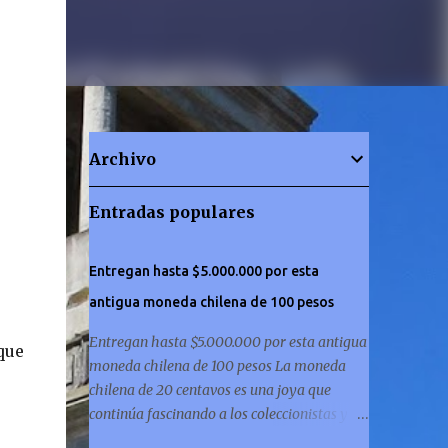
Archivo
Entradas populares
Entregan hasta $5.000.000 por esta
antigua moneda chilena de 100 pesos
Entregan hasta $5.000.000 por esta antigua
que
moneda chilena de 100 pesos La moneda
chilena de 20 centavos es una joya que
continúa fascinando a los coleccionistas y a
los amantes de la historia por igual. ¿Has