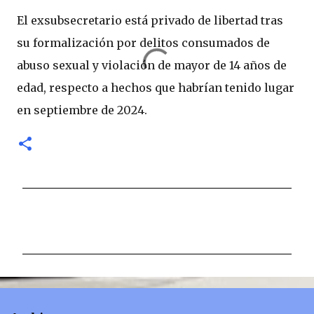
El exsubsecretario está privado de libertad tras
su formalización por delitos consumados de
abuso sexual y violación de mayor de 14 años de
edad, respecto a hechos que habrían tenido lugar
en septiembre de 2024.
C
o
m
e
n
t