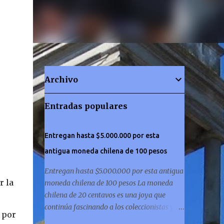
Archivo
Entradas populares
Entregan hasta $5.000.000 por esta
antigua moneda chilena de 100 pesos
Entregan hasta $5.000.000 por esta antigua
r la
moneda chilena de 100 pesos La moneda
chilena de 20 centavos es una joya que
continúa fascinando a los coleccionistas y a
s por
los amantes de la historia por igual. ¿Has