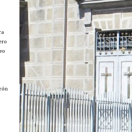
En concreto, las personas podrán acceder a
su carnet y/o pasaporte en una aplicación
móvil del Registro Civil, la cual estará
disponible en iOS y Android. El director del
ra
Registro Civil, Omar Morales, detalló que
ero
"quien renueve a partir del 16 de diciembre,
va a poder sacar cédula de identidad digital
eo
y pasaporte digital. Van a tener la
funcionalidad en su celular a partir de una
app especial, que va a permitir que a través
de pruebas de vida se asegure que la
persona es quien dice ser". Morales también
irón
detalló, en el matinal "Mucho Gusto" de
Mega, las importantes medidas de
seguridad ...