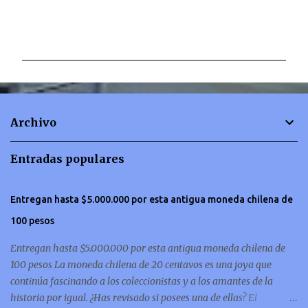
C
o
m
e
n
t
Archivo
a
r
Entradas populares
i
o
Entregan hasta $5.000.000 por esta antigua moneda chilena de
s
100 pesos
Entregan hasta $5.000.000 por esta antigua moneda chilena de
100 pesos La moneda chilena de 20 centavos es una joya que
continúa fascinando a los coleccionistas y a los amantes de la
historia por igual. ¿Has revisado si posees una de ellas? El